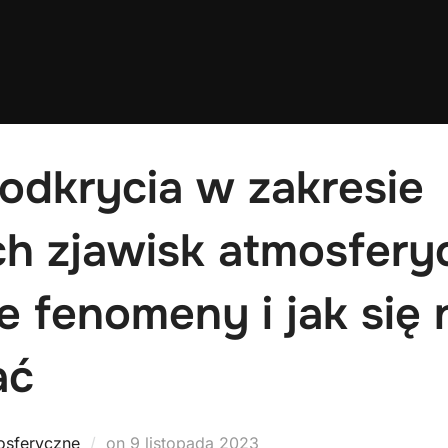
odkrycia w zakresie
ch zjawisk atmosfery
 fenomeny i jak się 
ać
Posted
osferyczne
on
9 listopada 2023