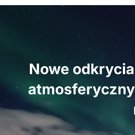
Nawigacja
wpisu
Nowe odkrycia 
atmosferycznyc