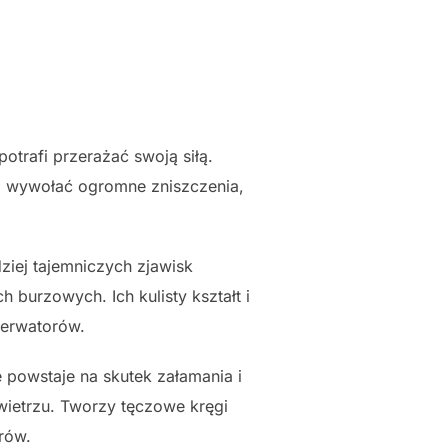
otrafi przerażać swoją siłą.
i wywołać ogromne zniszczenia,
dziej tajemniczych zjawisk
urzowych. Ich kulisty kształt i
serwatorów.
 powstaje na skutek załamania i
wietrzu. Tworzy tęczowe kręgi
rów.