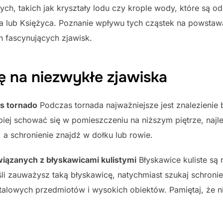
ych, takich jak kryształy lodu czy krople wody, które są o
ca lub Księżyca. Poznanie wpływu tych cząstek na powst
h fascynujących zjawisk.
ę na niezwykłe zjawiska
s tornado
Podczas tornada najważniejsze jest znalezienie 
piej schować się w pomieszczeniu na niższym piętrze, najlep
 a schronienie znajdź w dołku lub rowie.
iązanych z błyskawicami kulistymi
Błyskawice kuliste są 
li zauważysz taką błyskawicę, natychmiast szukaj schroni
talowych przedmiotów i wysokich obiektów. Pamiętaj, że ni