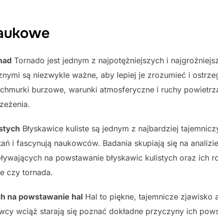
naukowe
nad
Tornado jest jednym z najpotężniejszych i najgroźniej
znymi są niezwykle ważne, aby lepiej je zrozumieć i ostrz
 chmurki burzowe, warunki atmosferyczne i ruchy powietr
zeżenia.
istych
Błyskawice kuliste są jednym z najbardziej tajemnic
ań i fascynują naukowców. Badania skupiają się na analizi
ywających na powstawanie błyskawic kulistych oraz ich ro
e czy tornada.
h na powstawanie hal
Hal to piękne, tajemnicze zjawisko
y wciąż starają się poznać dokładne przyczyny ich powst