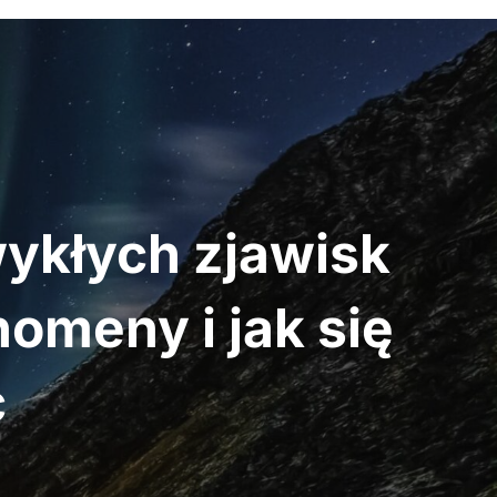
wykłych zjawisk
omeny i jak się
ć