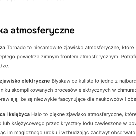
on
ka atmosferyczne
rza
Tornado to niesamowite zjawisko atmosferyczne, które p
iepłego powietrza zimnym frontem atmosferycznym. Potraf
dze.
 zjawisko elektryczne
Błyskawice kuliste to jedno z najbar
niku skomplikowanych procesów elektrycznych w chmurach b
rawiają, że są niezwykle fascynujące dla naukowców i ob
ca i księżyca
Halo to piękne zjawisko atmosferyczne, które
o lub księżycowego przez kryształy lodu zawieszone w po
ając im magicznego uroku i wzbudzając zachwyt obserwato