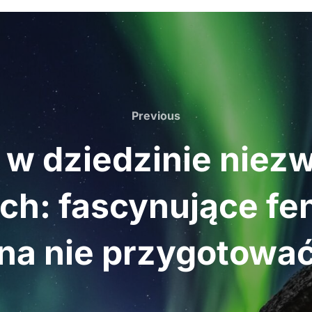
Previous
Previous
w dziedzinie niez
h: fascynujące fen
na nie przygotowa