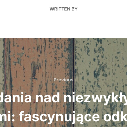
WRITTEN BY
Previous
Previous
ania nad niezwykł
: fascynujące odkry