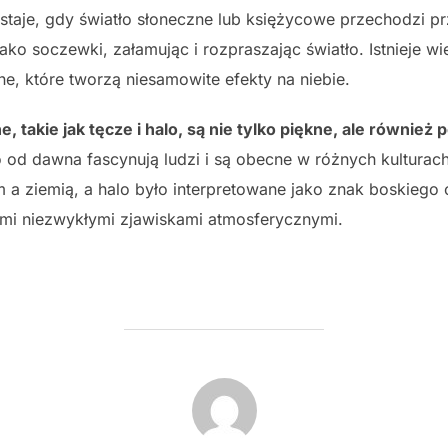
taje, gdy światło słoneczne lub księżycowe przechodzi p
ako soczewki, załamując i rozpraszając światło. Istnieje wi
lne, które tworzą niesamowite efekty na niebie.
takie jak tęcze i halo, są nie tylko piękne, ale również pe
 od dawna fascynują ludzi i są obecne w różnych kulturach
 a ziemią, a halo było interpretowane jako znak boskiego 
tymi niezwykłymi zjawiskami atmosferycznymi.
POST AUTHOR