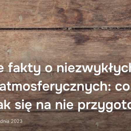
e fakty o niezwykłyc
 atmosferycznych: co
jak się na nie przygo
d
udnia 2023