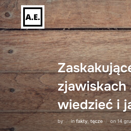
Skip
to
content
Zaskakując
zjawiskach
wiedzieć i 
Poste
by
in
fakty
,
tęcze
on
14 gr
on