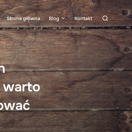
Search
Strona główna
Blog
Kontakt
for:
h
 warto
tować