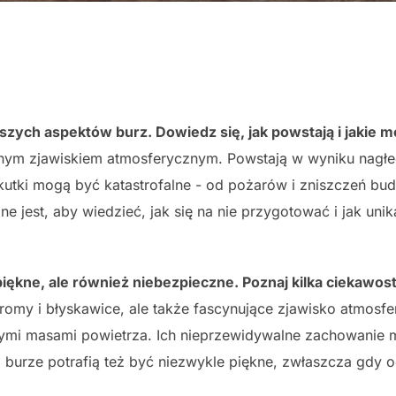
szych aspektów burz. Dowiedz się, jak powstają i jakie m
znym zjawiskiem atmosferycznym. Powstają w wyniku nagł
skutki mogą być katastrofalne - od pożarów i zniszczeń b
ne jest, aby wiedzieć, jak się na nie przygotować i jak uni
ękne, ale również niebezpieczne. Poznaj kilka ciekawost
gromy i błyskawice, ale także fascynujące zjawisko atmosf
płymi masami powietrza. Ich nieprzewidywalne zachowanie
, burze potrafią też być niezwykle piękne, zwłaszcza gdy o